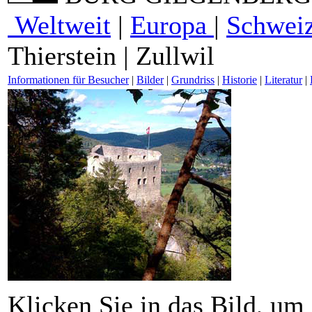
Weltweit
|
Europa
|
Schwei
Thierstein
| Zullwil
Informationen für Besucher
|
Bilder
|
Grundriss
|
Historie
|
Literatur
|
Klicken Sie in das Bild, um