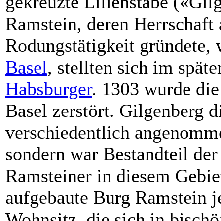
gekreuzte Lilienstäbe («Gil
Ramstein, deren Herrschaft
Rodungstätigkeit gründete, 
Basel
, stellten sich im späte
Habsburger
. 1303 wurde di
Basel zerstört. Gilgenberg d
verschiedentlich angenommen
sondern war Bestandteil der 
Ramsteiner in diesem Gebiet
aufgebaute Burg Ramstein je
Wohnsitz, die sich in bischö